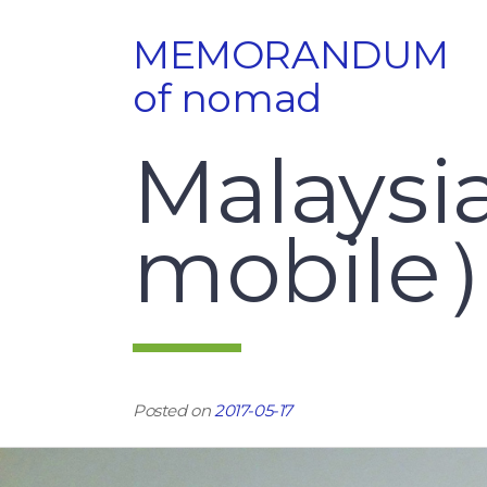
Skip
MEMORANDUM
to
content
of nomad
Malays
mobile
Posted on
2017-05-17