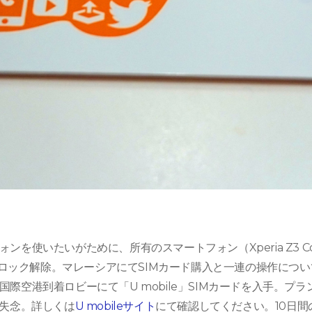
ンを使いたいがために、所有のスマートフォン（Xperia Z3 Comp
SIMロック解除。マレーシアにてSIMカード購入と一連の操作につ
際空港到着ロビーにて「U mobile」SIMカードを入手。プラン
は失念。詳しくは
U mobileサイト
にて確認してください。10日間