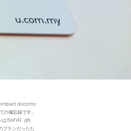
act docomo
いての備忘録です。
は15MYR（約
のプランだったた