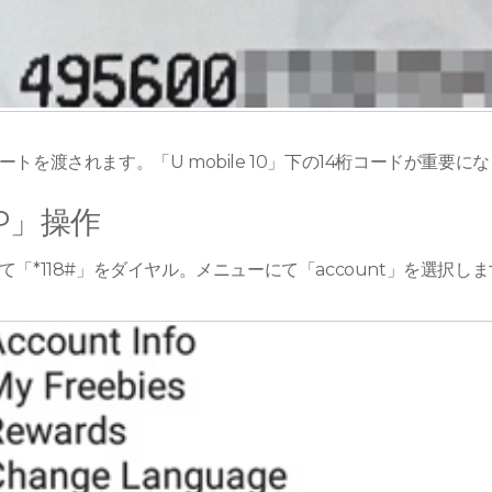
トを渡されます。「U mobile 10」下の14桁コードが重要に
UP」操作
「*118#」をダイヤル。メニューにて「account」を選択し