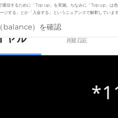
通信するために「Top up」を実施。ちなみに「Top up」は
ージする」とか「入金する」というニュアンスで解釈していま
balance）を確認