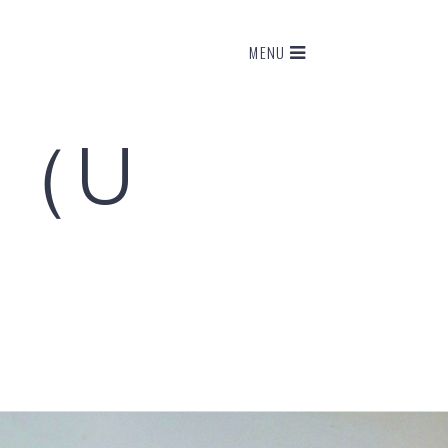
MENU
ド（U