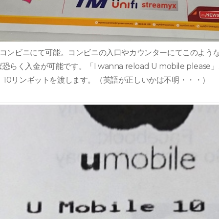
コンビニにて可能。コンビニの入口やカウンターにてこのよう
恐らく入金が可能です。「I wanna reload U mobile pleas
伝え、10リンギットを渡します。（英語が正しいかは不明・・・）