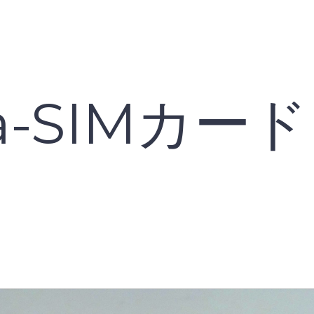
ia-SIMカー
）