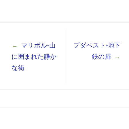
Post
navigation
←
マリボル-山
ブダペスト-地下
に囲まれた静か
鉄の扉
→
な街