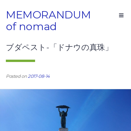
Skip
MEMORANDUM
to
content
of nomad
ブダペスト-「ドナウの真珠」
Posted on
2017-08-14